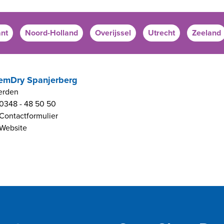
nt
Noord-Holland
Overijssel
Utrecht
Zeeland
emDry Spanjerberg
erden
0348 - 48 50 50
Contactformulier
Website