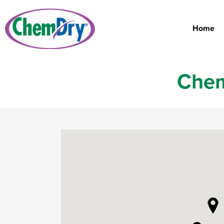
Home
Chem