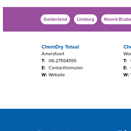
Gelderland
Limburg
Noord-Braba
ChemDry Totaal
Ch
Amersfoort
Wo
T:
06-27554555
T:
E:
Contactformulier
E:
W:
Website
W: